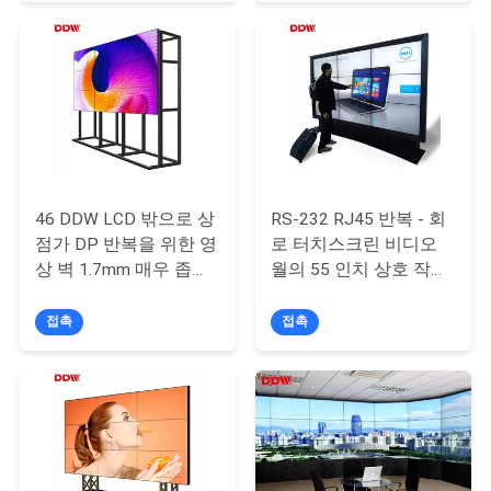
리
저
희
에
게
46 DDW LCD 밖으로 상
RS-232 RJ45 반복 - 회
점가 DP 반복을 위한 영
로 터치스크린 비디오
연
상 벽 1.7mm 매우 좁은
월의 55 인치 상호 작용
날의 사면
하는 동의 영상 벽
락
접촉
접촉
하
십
시
오