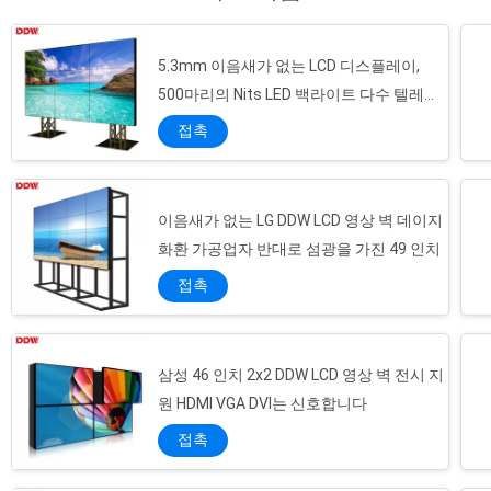
타 품질 관리 프로세스를 통과하고 모든 제품
POLICY
은 100% 품질 검사를 보장합니다. QC 프로세
5.3mm 이음새가 없는 LCD 디스플레이,
스 완료: 지난 몇 년 동안, 우리는 제품들이 적어
도 세 단계의 테스트를 거쳐 제조 중에 72시간
500마리의 Nits LED 백라이트 다수 텔레비
의 노화 과정을 거치는 잘 관리된 품질 관리 시
젼 영상 벽
접촉
스템을 구축했습니다.우리는 ...
이음새가 없는 LG DDW LCD 영상 벽 데이지
화환 가공업자 반대로 섬광을 가진 49 인치
접촉
삼성 46 인치 2x2 DDW LCD 영상 벽 전시 지
원 HDMI VGA DVI는 신호합니다
접촉