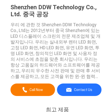
십
Shenzhen DDW Technology Co.,
시
Ltd. 중국 공장
오
우리 에 관한 것 Shenzhen DDW Technology
Co., Ltd는 2012년부터 중국 Shenzhen에 있는
LED 디스플레이 스크린의 전문 제조업체 및 개
CASE
발자입니다. 우리는 실내외부 렌터 LED 화면,
CENTER
고정 LED 화면, HD LED 화면, 유연 LED 화면, 투
명 LED 화면, 창의적인 LED 화면 및 사용자 정
의 서비스에 초점을 맞춘 회사입니다. 우리는
사
항상 고품질의 하드웨어와 소프트웨어를 제공
하고, 우리의 우수한 사전 판매 및 판매 후 서비
이
스를 제공하고, 모든 고객을 위한 윈-윈 협력을
트
위해 최선을 다하고 있습니다. 데이터 표시: 전
문적인 모든 제조 기반, 우리의 기술 R & D 팀,
Call Now
Contact Us
맵
비즈니스 및 조달 팀,생산 팀과 판매 후 팀은 당
신을 보장 할 수 있습니다 우리는 항상 모든 문
제에 대해 가장 가까운 연락을 유지. 귀하의 제
PRIVACY
최고 제품
품은 우리의 엄격한 IQC, IPQC, FQC, OQC 및 기