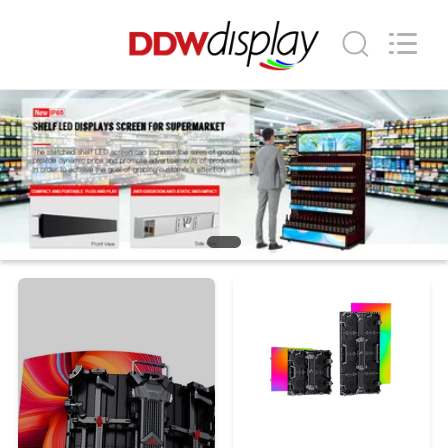
2026
Shenzhen
DDW
Technology
Co.,
Ltd..
All
Rights
가
Reserved.
Developed
by
정
ECER
제
품
저
희
에