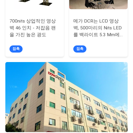
뉴
700nits 상업적인 영상
메가 DCR는 LCD 영상
벽 46 인치 - 저잡음 팬
벽, 500마리의 Nits LED
스
을 가진 높은 광도
를 백라이트 5.3 Mm에
의하여 구부려진 전시
벽 구부렸습니다
접촉
접촉
따
옴
표
를
요
구
하