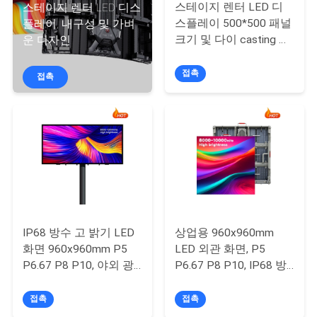
관
스테이지 렌터 LED 디
스테이지 렌터 LED 디스
하
스플레이 500*500 패널
플레이, 내구성 및 가벼
크기 및 다이 casting 알
운 디자인
여
루미늄 캐비닛 재료
접촉
접촉
공
장
투
어
IP68 방수 고 밝기 LED
상업용 960x960mm
품
화면 960x960mm P5
LED 외관 화면, P5
질
P6.67 P8 P10, 야외 광
P6.67 P8 P10, IP68 방
고용 8000-10000nits
수, 대중 및 이벤트 디스
관
플레이용 8000-
접촉
접촉
10000nits