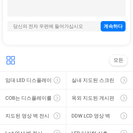
좁은 날의 사면 상업적인 영상 벽 8 조금 16M 색깔 지원 다양성 신호 항구
잘 고정된 소매 상업적인 영상 벽 매우 소폭 날의 사면 LG는 RS232 통제를 가립니다
HDMI VGA DVI 이음새가 없는 영상 벽 전시, 좁은 날의 사면 55 인치 회의 영상 벽
거대한 55마리 인치 공중 영상 벽 전시 3x3 500 Nits 광도 작동 습도 0.85
매우 상업적인 영상 벽 55 인치 1920x1080 습도 1.8 Mm 0.85 좁히십시오
사업 3x3 LCD 벽 전시 화면, 경조 500 Nits 이음새가 없는 영상 벽
모든
임대 LED 디스플레이
실내 지도된 스크린
COB는 디스플레이를
옥외 지도된 ​​게시판
이끌었습니다
지도된 영상 벽 전시
DDW LCD 영상 벽