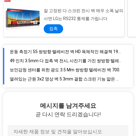
잘 고정된 다 스크린 전시 벽 매우 소폭 날의
반대로 섬광 LG 쌍방향 텔레비전 벽 데이지 화환 가공업자를 가진 49 인치 3.5mm
사면 LG는 RS232 통제를 가립니다
LG 49 인치 다 접촉 영상 벽, 1.8mm 좁은 날의 사면 10dots IR 이음새가 없는 LCD 영상 벽
접촉
3.5mm 55" 500마리의 Nits 광고를 위한 1920년 x 1080 IR 터치스크린 영상 벽 쉬운 가동
사진기 저잡음 팬에 잘 고정된 다 쌍방향 텔레비전 벽 55 LG
운동 측정기 55 쌍방향 텔레비전 벽 HD 육체적인 해결책 1920*1080 LED 역광선
49 인치 3.5mm 다 접촉 벽 전시, 사진기를 가진 쌍방향 텔레비전 전시를 광고하는 상점
보안감청 센터를 위한 광도 3.5 Mm 쌍방향 텔레비전 벽 700nits
열려있는 근원 3x2 영상 벽 5.3mm 결합 스크린 기능 얇은 날의 사면 텔레비젼 전시
디지털 방식으로 간판 1920x1080를 광고하는 46 인치 쌍방향 텔레비전 벽 HD LCD
슈퍼마켓 상업적인 영상 벽 46 인치 1.7mm 매우 좁은 날의 사면 700nits
메시지를 남겨주세요
이음새가 없는 배수 텔레비젼 영상 벽 데이지 화환 가공업자를 가진 46 인치 소폭 날의 사면
곧 다시 연락 드리겠습니다!
이음새가 없는 46 인치 상업적인 영상 벽 178 정도 시야각 1.7mm 총 육체적인 날의 사면
공중 잘 고정된 LCD 스크린 벽, RS-232 RJ45 반복 - 회로 LCD 영상 벽 전시
경량 이음새가 없는 LCD 영상 벽 55 인치 반대로를 가진 3.5 Mm - 섬광 표면