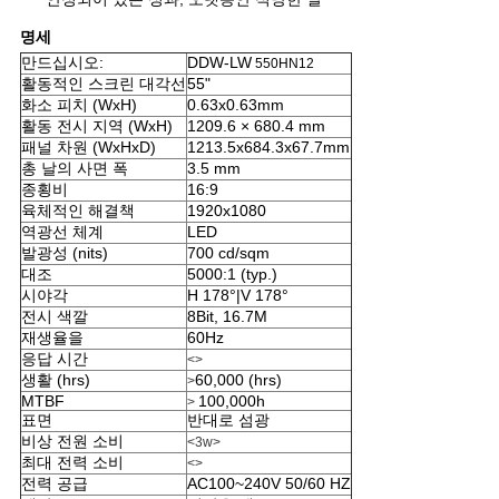
십
명세
시
만드십시오:
DDW-LW
550HN12
활동적인 스크린 대각선
55"
오
화소 피치 (WxH)
0.63x0.63mm
활동 전시 지역 (WxH)
1209.6 × 680.4 mm
패널 차원 (WxHxD)
1213.5x684.3x67.7mm
CASE
총 날의 사면 폭
3.5 mm
종횡비
16:9
CENTER
육체적인 해결책
1920x1080
역광선 체계
LED
발광성 (nits)
700 cd/sqm
사
대조
5000:1 (typ.)
시야각
H 178°|V 178°
이
전시 색깔
8Bit, 16.7M
재생율을
60Hz
응답 시간
트
<>
생활 (hrs)
60,000 (hrs)
>
MTBF
100,000h
>
맵
표면
반대로 섬광
비상 전원 소비
<3w>
최대 전력 소비
<>
PRIVACY
전력 공급
AC100~240V 50/60 HZ