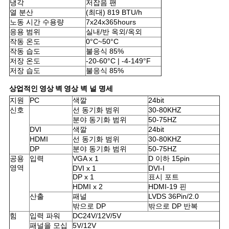
냉각
저잡음 팬
POLICY
열 분산
(최대) 819 BTU/h
노동 시간 수용량
7x24x365hours
응용 범위
실내/반 옥외/옥외
작동 온도
0°C~50°C
작동 습도
불응식 85%
저장 온도
-20-60°C | -4-149°F
저장 습도
불응식 85%
상업적인 영상 벽
영상 벽 널 명세
지원
PC
색깔
24bit
신호
선 동기화 범위
30-80KHZ
분야 동기화 범위
50-75HZ
DVI
색깔
24bit
HDMI
선 동기화 범위
30-80KHZ
DP
분야 동기화 범위
50-75HZ
공용
입력
VGA x 1
D 이하 15pin
영역
DVI x 1
DVI-I
DP x 1
표시 포트
HDMI x 2
HDMI-19 핀
산출
패널
LVDS 36Pin/2.0
밖으로 DP
밖으로 DP 반복
힘
입력 파워
DC24V/12V/5V
패널을 모십
5V/12V