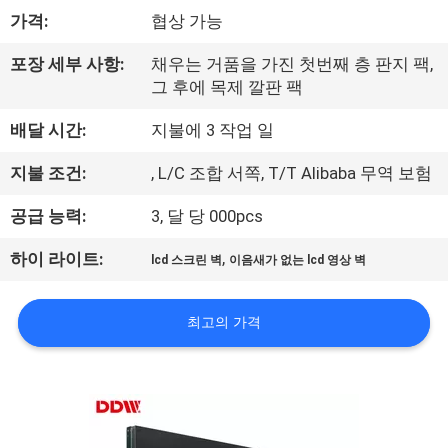
관
가격:
협상 가능
하
포장 세부 사항:
채우는 거품을 가진 첫번째 층 판지 팩,
여
그 후에 목제 깔판 팩
배달 시간:
지불에 3 작업 일
공
지불 조건:
, L/C 조합 서쪽, T/T Alibaba 무역 보험
장
공급 능력:
3, 달 당 000pcs
투
,
하이 라이트:
어
lcd 스크린 벽
이음새가 없는 lcd 영상 벽
최고의 가격
품
질
관