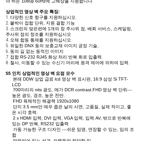
야 하는 1080p 60Hz에 고해상을 지원합니다.
상업적인 영상 벽
주요 특징:
뉴
1.
다양한 신호 항구를 지원하십시오.
2.
붙박이 접합 단위, 지원 결합 기능
3.
스크린의 맞은편에 1개의 창 주사위 점, 배회 서비스, 스케일링,
스
주사위 점의 창조를 지원하십시오
4.
모체 합동 통제를 지원하십시오.
5.
유일한 DNX 동의 보충교재 이미지 공정 기술,
6.
동의 길 없는 동적인 이미지
따
7.
접합 RS-232 RJ45 화상 처리 반복 회로 입출력.
8.
철사, 이동할 수 있는 수신기 머리에 원격 제어에 의하여 입력.
옴
55 인치
상업적인 영상 벽
요점 모수
표
본래 DDW 상업 급료 lcd 영상 벽 표시판, 16:9 삼성 Si TFT-
LCD
를
700마리의 nits 광도, 메가 DCR contrast.FHD
영상 벽 단위---
높은 광도, 경조, 높은 전반.
FHD 육체적인 해결책 1920x1080
요
단지 3.5 mm만 매우 좁은 날의 사면, 고품질, 실제 적이고, 좋
은 시각 효력.
구
2 x HDMI 입력, DVI 입력, VGA 입력, 입력 AV, 밖으로 반복에
있는 DP 반복, RS232 입출력
하
가동 가능한 구조 디자인 ---쉬운 임명, 연장할 수 있는, 임의 조
합
안정되어 있는 성과, 오랫동안 적당한 일