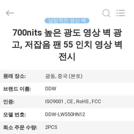
-
2026
Shenzhen
DDW
Technology
상업적인 영상 벽
Co.,
Ltd..
All
700nits 높은 광도 영상 벽 광
가
Rights
Reserved.
Developed
고, 저잡음 팬 55 인치 영상 벽
정
by
ECER
전시
제
품
원래 장소:
광동, 중국 (본토)
DDW
브랜드 이름:
저
ISO9001 , CE , RoHS , FCC
인증:
희
DDW-LW550HN12
모델 번호:
에
2PCS
최소 주문 수량: