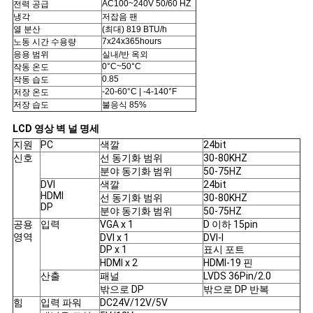
AC100~240V 50/60 HZ
전력 공급
POLICY
냉각
저잡음 팬
열 분산
(최대) 819 BTU/h
7x24x365hours
노동 시간 수용량
응용 범위
실내/반 옥외
0°C~50°C
작동 온도
0.85
작동 습도
-20-60°C | -4-140°F
저장 온도
저장 습도
불응식 85%
LCD 영상 벽 널 명세
지원
PC
색깔
24bit
신호
선 동기화 범위
30-80KHZ
분야 동기화 범위
50-75HZ
DVI
색깔
24bit
HDMI
선 동기화 범위
30-80KHZ
DP
분야 동기화 범위
50-75HZ
공용
입력
VGA x 1
D 이하 15pin
영역
DVI x 1
DVI-I
DP x 1
표시 포트
HDMI x 2
HDMI-19 핀
산출
패널
LVDS 36Pin/2.0
밖으로 DP
밖으로 DP 반복
힘
입력 파워
DC24V/12V/5V