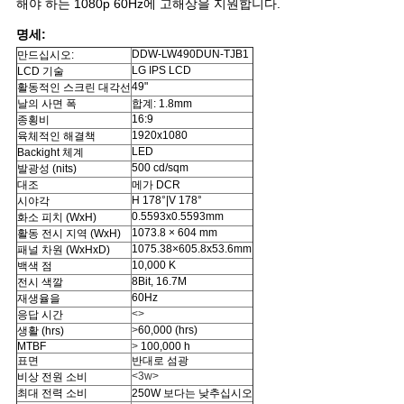
십
해야 하는 1080p 60Hz에 고해상을 지원합니다.
시
명세:
DDW-LW490DUN-TJB1
만드십시오:
오
LG IPS LCD
LCD 기술
49"
활동적인 스크린 대각선
날의 사면 폭
합계: 1.8mm
16:9
종횡비
CASE
1920x1080
육체적인 해결책
LED
Backight 체계
CENTER
500 cd/sqm
발광성 (nits)
대조
메가 DCR
H 178°|V 178°
시야각
0.5593x0.5593mm
화소 피치 (WxH)
사
1073.8 × 604 mm
활동 전시 지역 (WxH)
1075.38×605.8x53.6mm
패널 차원 (WxHxD)
이
10,000 K
백색 점
8Bit, 16.7M
전시 색깔
트
60Hz
재생율을
<>
응답 시간
맵
>
60,000 (hrs)
생활 (hrs)
MTBF
>
100,000 h
표면
반대로 섬광
<3w>
비상 전원 소비
PRIVACY
최대 전력 소비
250W 보다는 낮추십시오