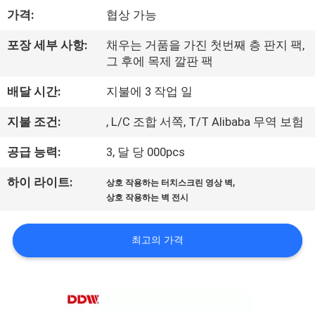
관
가격:
협상 가능
하
포장 세부 사항:
채우는 거품을 가진 첫번째 층 판지 팩,
여
그 후에 목제 깔판 팩
배달 시간:
지불에 3 작업 일
공
지불 조건:
, L/C 조합 서쪽, T/T Alibaba 무역 보험
장
공급 능력:
3, 달 당 000pcs
투
,
하이 라이트:
어
상호 작용하는 터치스크린 영상 벽
상호 작용하는 벽 전시
품
최고의 가격
질
관