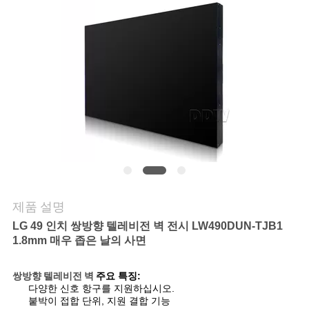
리
저
희
에
게
연
락
제품 설명
하
LG 49 인치 쌍방향 텔레비전 벽 전시 LW490DUN-TJB1
1.8mm 매우 좁은 날의 사면
십
시
쌍방향 텔레비전 벽
주요 특징:
다양한 신호 항구를 지원하십시오.
오
붙박이 접합 단위, 지원 결합 기능