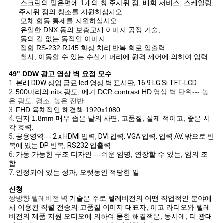
스크린의 맞은편에 1개의 창 주사위 점, 배회 서비스, 스케일링,
주사위 점의 창조를 지원하십시오
모체 합동 통제를 지원하십시오.
뉴
유일한 DNX 동의 보충교재 이미지 공정 기술,
동의 길 없는 동적인 이미지
스
접합 RS-232 RJ45 화상 처리 반복 회로 입출력.
철사, 이동할 수 있는 수신기 머리에 원격 제어에 의하여 입력.
49" DDW 광고 영상 벽 요점 모수
따
1.
본래 DDW 상업 급료 lcd 영상 벽 표시판, 16:9 LG Si TFT-LCD
2.
500마리의 nits 광도, 메가 DCR contrast.HD
영상 벽 단위--- 높
은 광도, 경조, 높은 전반.
옴
3.
FHD 육체적인 해결책 1920x1080
4.
단지 1.8mm 매우 좁은 날의 사면, 고품질, 실제 적이고, 좋은 시
표
각 효력.
5.
공용영역---
2 x HDMI 입력, DVI 입력, VGA 입력, 입력 AV, 밖으로 반
를
복에 있는 DP 반복, RS232 입출력
6.
가동 가능한 구조 디자인 ---쉬운 임명, 연장할 수 있는, 임의 조
요
합
7.
안정되어 있는 성과, 오랫동안 적당한 일
구
신청
쌍방향 텔레비전 벽
기술은 주로 텔레비전의 어떤 직업적인 분야에
하
서 이용된 직렬 전송의 고품질 이미지 대표자, 이고 라디오와 텔레
비전의 제품 지원 오디오에 의하여 묻힌 해결책은, 동시에, 더 광대