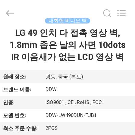
©
2018
-
2026
Shenzhen
대화형 비디오 벽
DDW
Technology
Co.,
LG 49 인치 다 접촉 영상 벽,
가
Ltd..
All
Rights
1.8mm 좁은 날의 사면 10dots
정
Reserved.
Developed
by
IR 이음새가 없는 LCD 영상 벽
ECER
제
품
원래 장소:
광동, 중국 (본토)
DDW
브랜드 이름:
저
ISO9001 , CE , RoHS , FCC
인증:
희
DDW-LW490DUN-TJB1
모델 번호:
에
2PCS
최소 주문 수량: