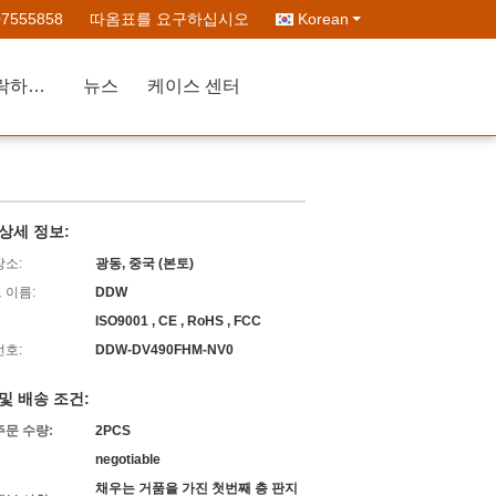
07555858
따옴표를 요구하십시오
Korean
저희에게 연락하십시오
뉴스
케이스 센터
상세 정보:
장소:
광동, 중국 (본토)
 이름:
DDW
ISO9001 , CE , RoHS , FCC
번호:
DDW-DV490FHM-NV0
및 배송 조건:
주문 수량:
2PCS
negotiable
채우는 거품을 가진 첫번째 층 판지