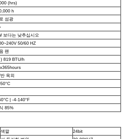
000 (hrs)
0,000 h
로 섬광
>
0W 보다는 낮추십시오
0~240V 50/60 HZ
음 팬
) 819 BTU/h
메시지를 남겨주세요
x365hours
곧 다시 연락 드리겠습니다!
/반 옥외
~50°C
60°C | -4-140°F
식 85%
색깔
24bit