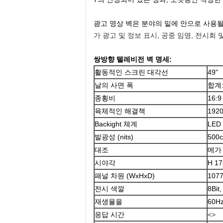
광고 영상 벽은 분야의 밑에 안으로 사용될
가 광고 및 정보 표시, 공중 임명, 전시회 
쌍방향 텔레비전 벽 명세:
활동적인 스크린 대각선
49"
날의 사면 폭
합계:
종횡비
16:9
육체적인 해결책
192
Backight 체계
LED
발광성 (nits)
500
대조
메가 
시야각
H 17
패널 차원 (WxHxD)
1077
전시 색깔
8Bit
재생율을
60H
응답 시간
<>