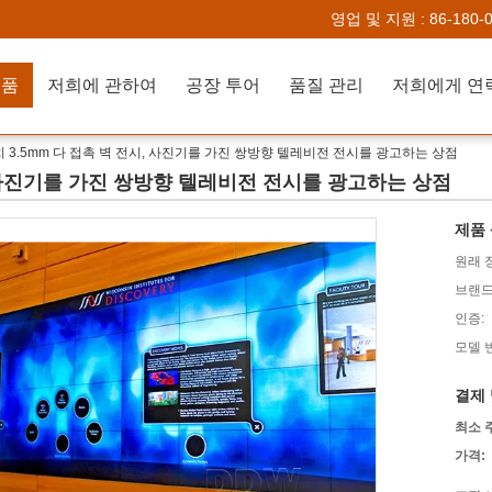
영업 및 지원 :
86-180-
제품
저희에 관하여
공장 투어
품질 관리
치 3.5mm 다 접촉 벽 전시, 사진기를 가진 쌍방향 텔레비전 전시를 광고하는 상점
시, 사진기를 가진 쌍방향 텔레비전 전시를 광고하는 상점
제품 
원래 
브랜드
인증:
모델 
결제 
최소 
가격: