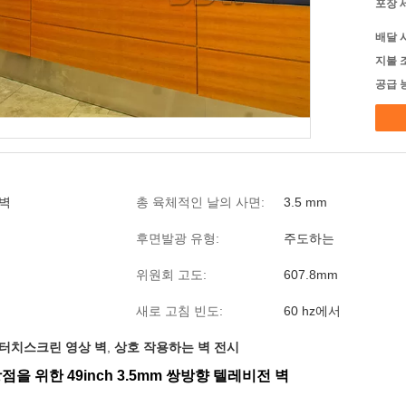
포장 
배달 
지불 
공급 
 벽
총 육체적인 날의 사면:
3.5 mm
후면발광 유형:
주도하는
위원회 고도:
607.8mm
새로 고침 빈도:
60 hz에서
 터치스크린 영상 벽
,
상호 작용하는 벽 전시
점을 위한 49inch 3.5mm 쌍방향 텔레비전 벽