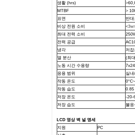
생활 (hrs)
>
60,
MTBF
>
10
표면
반대
비상 전원 소비
<3w
최대 전력 소비
25
전력 공급
AC10
냉각
저잡
열 분산
(최대
노동 시간 수용량
7x24
응용 범위
실내
작동 온도
0°C
작동 습도
0.85
저장 온도
-20-
저장 습도
불응
LCD 영상 벽 널 명세
지원
PC