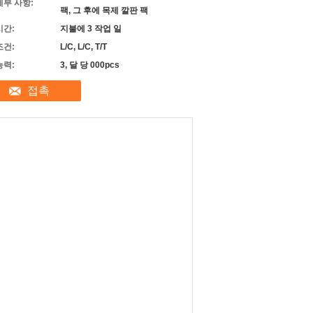
세부 사항:
팩, 그 후에 목제 깔판 팩
시간:
지불에 3 작업 일
조건:
L/C, L/C, T/T
능력:
3, 달 당 000pcs
접촉